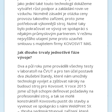
Jako jediní také touto technologií dokážeme
vytvářet růst podpor a zakládání rovin ve
vzduchu. Nicméně zásadní je otázka ceny
provozu takového zařízení, proto jsme
potřebovali výkonnější stroj. Nutné taky
bylo pokračovat ve vývoji ve spolupráci s
nějakým průmyslovým partnerem. V režimu
nejvyššího utajení jsme proto uzavřeli
smlouvu s majitelem firmy KOVOSVIT MAS.
Jak dlouho trvaly jednotlivé fáze
vývoje?
Dva a půl roku jsme prováděli všechny testy
v laboratoři na ČVUT a pro ten účel postavili
dva zkušební štandy, které nám umožnily
technologii vyvíjet a zjišťovat nároky na
budoucí stroj pro Kovosvit. V roce 2015
jsme už byli schopni definovat požadavky na
profesionální stroj, a tak se mohli
konstruktéři Kovosvitu pustit do stavby a
vyvinout ve spolupráci s námi WeldPrint 5X
– zhruba sedmnáctitunové zařízení, které