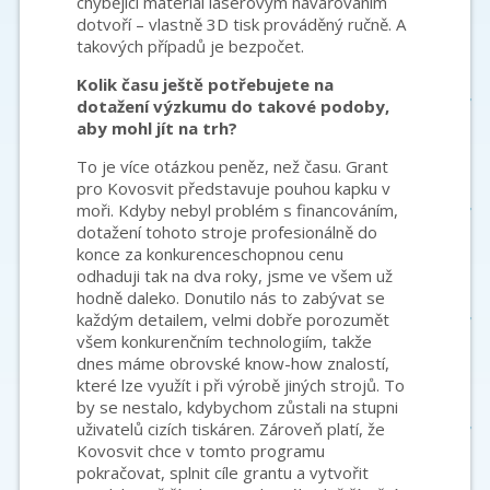
chybějící materiál laserovým navařováním
dotvoří – vlastně 3D tisk prováděný ručně. A
takových případů je bezpočet.
Kolik času ještě potřebujete na
dotažení výzkumu do takové podoby,
aby mohl jít na trh?
To je více otázkou peněz, než času. Grant
pro Kovosvit představuje pouhou kapku v
moři. Kdyby nebyl problém s financováním,
dotažení tohoto stroje profesionálně do
konce za konkurenceschopnou cenu
odhaduji tak na dva roky, jsme ve všem už
hodně daleko. Donutilo nás to zabývat se
každým detailem, velmi dobře porozumět
všem konkurenčním technologiím, takže
dnes máme obrovské know-how znalostí,
které lze využít i při výrobě jiných strojů. To
by se nestalo, kdybychom zůstali na stupni
uživatelů cizích tiskáren. Zároveň platí, že
Kovosvit chce v tomto programu
pokračovat, splnit cíle grantu a vytvořit