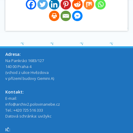
Adresa:
Na Pankráci 1683/127
140 00 Praha 4
(vchod z ulice Hvězdova
v přízemí budovy Gemini A)
Kontakt:
E-mail:
info@archiv2.polovinanebe.cz
Tel.: +420 725 516 333
Datová schránka: uvi3ykc
IČ: