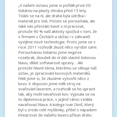
„V našem ústavu jsme si pořídili první 3D
tiskárnu na plasty zhruba před 15 lety.
Tisklo se na ní, ale drahá byla údržba i
materiál pro tisk. Potom se porouchala, ale
také nás přestalo bavit s ní pracovat,
protože 90 % naší aktivity spočívá v tom, že
s firmami v Čechách a občas i v zahraničí
vyvíjíme nové technologie. Proto jsme se v
roce 2011 rozhodli zkusit něco vyrobit sami.
Porouchanou tiskárnu jsme nejprve
rozebrali, zkoušeli do ní dát vlastní tiskovou
hlavu, dělat softwarové úpravy… Ale
protože hlavní téma, kterému se věnuje náš
ústav, je zpracování kovových materiálů,
řekli jsme si, že zkusíme vytvořit něco z
kovu. K dispozici jsme měli stroj na
svařování laserem, a rozhodli se ho upravit
tak, aby mohl navařovat kov. Vypsala se na
to diplomová práce, v jejímž rámci vznikla
navařovací hlava. A kolega Ivan Diviš, který
byl u zrodu celé myšlenky, přišel s nápadem
integrovat do našeho laseru přísun drátu.