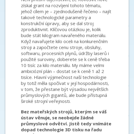
získal grant na rozvíjení tohoto tématu,
jehož cílem je – zjednodušeně řečeno – najít
takové technologické parametry a
konstrukční úpravy, aby se dal stroj
zproduktivnit. Klíčovou otázkou je, kolik
bude stát kilogram navařeného materiálu.
Když navařujete kilo oceli na konkurenčním
stroji a započtete cenu stroje, obsluhy,
softwaru, procesních plynů, údržby laserů i
použité suroviny, doberete se k ceně třeba
10 tisíc za kilo materiálu. My máme velmi
ambiciózní plán – dostat se k ceně 1 až 2
tisíce. Hlavní výjimečnost naší technologie
by totiž měla spočívat v její hospodárnosti,
v tom, že přestane být výsadou největších
průmyslových gigantů, ale bude přístupná
široké strojní veřejnosti.
Bez mateřských strojů, kterým se váš
ústav věnuje, se neobejde žádné
průmyslové odvětví. Jistě tedy vnímáte
dopad technologie 3D tisku na řadu