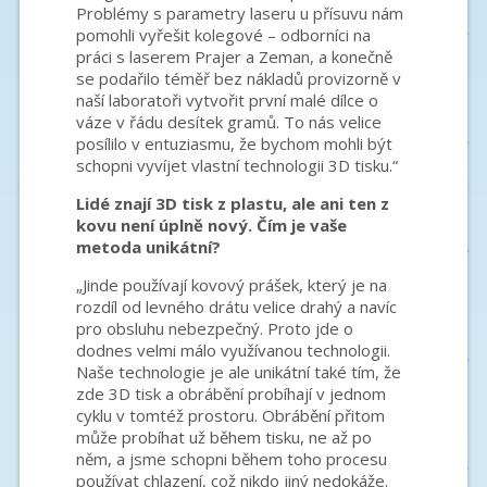
Problémy s parametry laseru u přísuvu nám
pomohli vyřešit kolegové – odborníci na
práci s laserem Prajer a Zeman, a konečně
se podařilo téměř bez nákladů provizorně v
naší laboratoři vytvořit první malé dílce o
váze v řádu desítek gramů. To nás velice
posílilo v entuziasmu, že bychom mohli být
schopni vyvíjet vlastní technologii 3D tisku.“
Lidé znají 3D tisk z plastu, ale ani ten z
kovu není úplně nový. Čím je vaše
metoda unikátní?
„Jinde používají kovový prášek, který je na
rozdíl od levného drátu velice drahý a navíc
pro obsluhu nebezpečný. Proto jde o
dodnes velmi málo využívanou technologii.
Naše technologie je ale unikátní také tím, že
zde 3D tisk a obrábění probíhají v jednom
cyklu v tomtéž prostoru. Obrábění přitom
může probíhat už během tisku, ne až po
něm, a jsme schopni během toho procesu
používat chlazení, což nikdo jiný nedokáže.