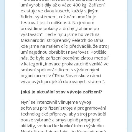
umí vyrobit díly až o váze 400 kg. Zařízení
existuje ve dvou kusech, každý s jiným
řídicím systémem, což nám umožňuje
testovat jejich odlišnosti. Na jednom
provádíme pokusy a druhý „taháme po
výstavách“. Teď v říjnu jsme ho vezli na
Mezinárodní strojírenský veletrh do Brna,
kde jsme na malém dílci předváděli, že stroj
umí najednou obrábět i navařovat. Potěšilo
nás, že bylo zařízení oceněno zlatou medailí
v kategorii „Inovace prokazatelně vzniklá ve
smluvní spolupráci firem s výzkumnými
organizacemi v ČR/na Slovensku v rámci
vývojových projektů dotovaných státem“.
Jaký je aktuální stav vývoje zařízení?
Nyní se intenzivně věnujeme vývoji
softwaru pro řízení stroje a programování
technologické přípravy, aby stroj prováděl
pouze vybrané a smysluplně propojené
aktivity, vedoucí ke konkrétnímu výsledku.
Není přitom tajemstvím, že Kovosvit nově