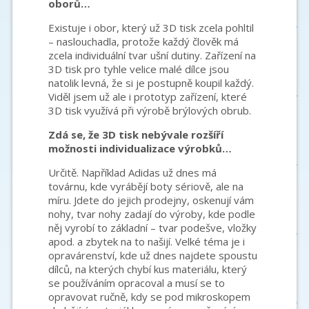
oborů…
Existuje i obor, který už 3D tisk zcela pohltil
– naslouchadla, protože každý člověk má
zcela individuální tvar ušní dutiny. Zařízení na
3D tisk pro tyhle velice malé dílce jsou
natolik levná, že si je postupně koupil každý.
Viděl jsem už ale i prototyp zařízení, které
3D tisk využívá při výrobě brýlových obrub.
Zdá se, že 3D tisk nebývale rozšíří
možnosti individualizace výrobků…
Určitě. Například Adidas už dnes má
továrnu, kde vyrábějí boty sériově, ale na
míru. Jdete do jejich prodejny, oskenují vám
nohy, tvar nohy zadají do výroby, kde podle
něj vyrobí to základní – tvar podešve, vložky
apod. a zbytek na to našijí. Velké téma je i
opravárenství, kde už dnes najdete spoustu
dílců, na kterých chybí kus materiálu, který
se používáním opracoval a musí se to
opravovat ručně, kdy se pod mikroskopem