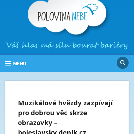
MENU
Muzikálové hvězdy zazpívají
pro dobrou věc skrze
obrazovky –
boleslavsky.denik.cz