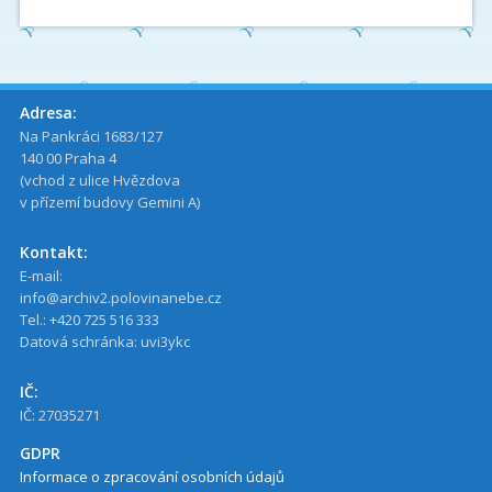
Adresa:
Na Pankráci 1683/127
140 00 Praha 4
(vchod z ulice Hvězdova
v přízemí budovy Gemini A)
Kontakt:
E-mail:
info@archiv2.polovinanebe.cz
Tel.: +420 725 516 333
Datová schránka: uvi3ykc
IČ:
IČ: 27035271
GDPR
Informace o zpracování osobních údajů