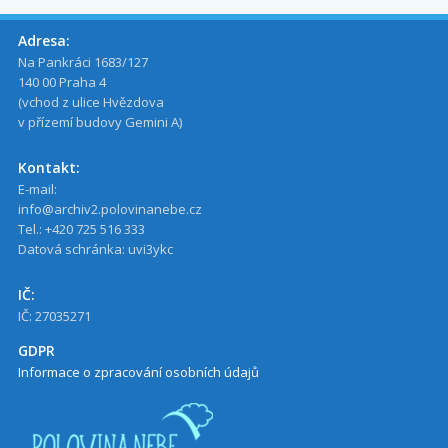
Adresa:
Na Pankráci 1683/127
140 00 Praha 4
(vchod z ulice Hvězdova
v přízemí budovy Gemini A)
Kontakt:
E-mail:
info@archiv2.polovinanebe.cz
Tel.: +420 725 516 333
Datová schránka: uvi3ykc
IČ:
IČ: 27035271
GDPR
Informace o zpracování osobních údajů