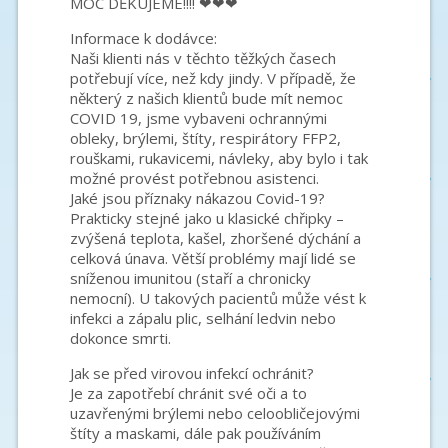
MOC DĚKUJEME!!!!
❤
❤
❤
Informace k dodávce:
Naši klienti nás v těchto těžkých časech
potřebují více, než kdy jindy. V případě, že
některý z našich klientů bude mít nemoc
COVID 19, jsme vybaveni ochrannými
obleky, brýlemi, štíty, respirátory FFP2,
rouškami, rukavicemi, návleky, aby bylo i tak
možné
provést potřebnou asistenci.
Jaké jsou příznaky nákazou Covid-19?
Prakticky stejné jako u klasické chřipky –
zvýšená teplota, kašel, zhoršené dýchání a
celková únava. Větší problémy mají lidé se
sníženou imunitou (staří a chronicky
nemocní). U takových pacientů může vést k
infekci a zápalu plic, selhání ledvin nebo
dokonce smrti.
Jak se před virovou infekcí ochránit?
Je za zapotřebí chránit své oči a to
uzavřenými brýlemi nebo celoobličejovými
štíty a maskami, dále pak používáním