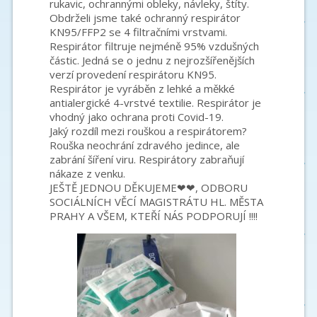
rukavic, ochrannými obleky, návleky, štíty.
Obdrželi jsme také ochranný respirátor
KN95/FFP2 se 4 filtračními vrstvami.
Respirátor filtruje nejméně 95% vzdušných
částic. Jedná se o jednu z nejrozšířenějších
verzí provedení respirátoru KN95.
Respirátor je vyráběn z lehké a měkké
antialergické 4-vrstvé textilie. Respirátor je
vhodný jako ochrana proti Covid-19.
Jaký rozdíl mezi rouškou a respirátorem?
Rouška neochrání zdravého jedince, ale
zabrání šíření viru. Respirátory zabraňují
nákaze z venku.
JEŠTĚ JEDNOU DĚKUJEME
❤
❤
, ODBORU
SOCIÁLNÍCH VĚCÍ MAGISTRÁTU HL. MĚSTA
PRAHY A VŠEM, KTEŘÍ NÁS PODPORUJÍ !!!!