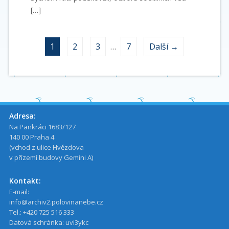
[…]
1
2
3
…
7
Další →
Adresa:
Na Pankráci 1683/127
140 00 Praha 4
(vchod z ulice Hvězdova
v přízemí budovy Gemini A)
Kontakt:
E-mail:
info@archiv2.polovinanebe.cz
Tel.: +420 725 516 333
Datová schránka: uvi3ykc