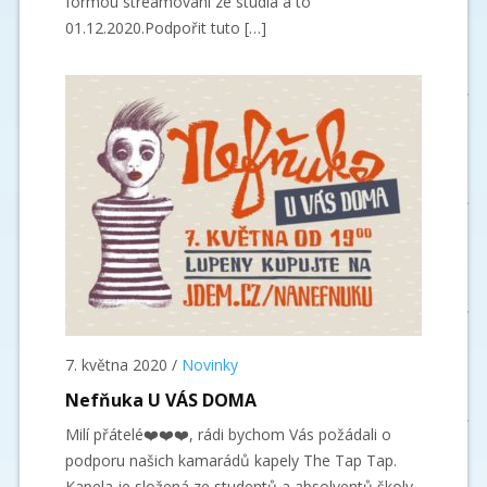
formou streamování ze studia a to
01.12.2020.Podpořit tuto […]
7. května 2020
/
Novinky
Nefňuka U VÁS DOMA
Milí přátelé❤️❤️❤️, rádi bychom Vás požádali o
podporu našich kamarádů kapely The Tap Tap.
Kapela je složená ze studentů a absolventů školy